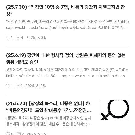
하는 적극적 인권 의제를, 일부 기득권 세력의 반대에 눈치
(25.7.30) “직장인 10명 중 7명, 비동의 강간죄·차별금지법 찬
보며 정치권이 가로막을 때 쓰는 용어다. 차별금지법 제정
성”
과 형법상 강간죄개정은 2024년 6월 유엔 여성차별철폐
글 내용
위원회의 한국정부 9차 심의 최종권고에서 2년 이내 특별
“직장인 10명 중 7명, 비동의 강간죄·차별금지법 찬성” (KBS뉴스 신선민 기자)http
보고 사항으로 지정한 권고다. 27번 (a)에서 “국제인권기
s://news.kbs.co.kr/news/mobile/view/view.do?ncd=8315160 “직장인
준에 따라, 부부강간을 포함한 모든 강압적 상황을 고려하
10명 중 7명, 비동의 강간죄·차별금지법 찬성” [이런뉴스]직장인 10명 중 7명 이상
작성시간
1
4
2025. 7. 31.
여 합의에 기반하지 않는 모든 성적 행위를 포괄하는, 적극
이 새 정부가 '비동의 강간죄'와 '차별금지법' 등 젠더 관련 입법에 나서야 한다고...n
적이고 자유롭고 자발적인 동의의 결여를..
ews.kbs.co.kr 시민단체 '직장갑질119'는 여론조사 전문기관 글로벌리서치에 의
뢰해 직장인 천 명에게 설문한 결과 응답자의 72.2%가 '비동의 강간죄 도입이 필요
(25.6.19) 강간에 대한 형사적 정의: 상원은 피해자의 동의 없는
하다'는 데 동의했다고 27일 밝혔습니다. '비동의 강간죄'란 강간죄 구성 요건을 '폭
행위 개념도 승인
행·협박'이 아닌 '동의 여부'로 바꾸는 내용입니다. 이 응답은 여성이 83...
글 내용
강간에 대한 형사적 정의: 상원은 피해자의 동의 없는 행위 개념도 승인 (르 몽드)Dé
finition pénale du viol : le Sénat approuve à son tour la notion de non-
consentement de la victime (Le Monde) https://www.lemonde.fr/soci
작성시간
1
1
2025. 6. 25.
ete/article/2025/06/19/definition-penale-du-viol-le-senat-approuv
e-a-son-tour-la-notion-de-non-consentement-de-la-victime_6614
272_3224.html Définition pénale du viol : le Sénat approuve à son to
(25.5.23) [광장의 목소리, 나중은 없다] ①
ur la notion de non..
“비동의강간죄 도입·남녀동수내각…참정권자
글 내용
의 염원, 대선 후보들은 응답하라”
[광장의 목소리, 나중은 없다] ① “비동의강간죄 도입·남녀
동수내각…참정권자의 염원, 대선 후보들은 응답하라” (경
향신문 남지원 젠더데스크, 이아름 기자, 김서영 기자) [광
작성시간
0
2
2025. 6. 16.