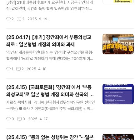
입증책임!
하고 있는 바, 이에 대한 개정과 변화를 위해 노력하고 있습
[성명] 21대 대통령 후보에게 요구한다. 지금은 강간죄 개
니다. 3. 21대 대통령선거를 맞이하여 질의를 드립니다. 성
정! 갈아엎자, 강간죄 폭행·협박 입증책임! ‘강간죄’개정을
폭력 관련된 중요한 연구, 통계, 조사, 처벌,..
위한연대회의는 21대 대통령을 선거를 맞아 TV토론 참여
작성시간
2
2
2025. 6. 16.
후보자를 기준으로 정책질의서를 발송했다. 강간죄 개정의
필요성을 알고 있고 향후 개정 계획이 있다고 응답한 유일
한 후보자는 민주노동당 권영국 후보다. 더불어민주당 이
(25.04.17) [후기] 강간죄에서 부동의성교
재명, 국민의힘 김문수, 개혁신당 이준석 후보자는 답변을
죄로 : 일본형법 개정의 의미와 과제
회신하지 않았다. 이재명, 김문수, 이준석 후보의 ‘무응
글 내용
답’은 그동안 여러 언론보도를 통해 보여진 모습이다. 윤석
‘강간죄’개정을위한연대회의는 ‘강간죄’ 구성요건을 폭행·
열 탄핵광장에서, 사회대개혁 정책과제에서, 시민들의 여
협박에서 ‘동의’로 개정하기 위해 연대하는 200여개 여성
론조사에서 ‘강간죄 구성요건을 동의여부로 변경’하는 것
인권단체의 연합체입니다. ‘강간죄’개정을위한연대회의 주
작성시간
1
2
2025. 4. 18.
은 중요한 의제로 요구됐다. 그럼에도 불구하고 위 세 후보
최로 4월 15일, 오전 10시 를 개최하였습니다. 본 행사는
는 72년 동안 한국 형법 297조가 ..
국회 도서관 강당에서 진행되었으며, 한국여성의전화 유튜
브 채널을 통해 생중계되었습니다.https://www.youtub
(25.4.15) [국회토론회] '강간죄'에서 '부동
e.com/live/9xw0-5XLQQE 일본은 2017년 형법상
의성교죄'로 일본 형법 개정 의미와 한국의 과
강간죄를 강제성교등죄로 바꾸고, 행위를 간음 뿐 아니라
글 내용
제 토론회 자료집
성교, 항문성교 또는 구강성교로 변경했습니다. 2023년에
자료집 목차사회_ 장다혜(한국형사법무정책연구원 선임연
는 ‘강간죄’를 ‘부동의성교등죄’로 바꾸고, 폭행 또는 협박,
구위원) ● 축사 7 이연희(더불어민주당 국회의원) 김예지
심신 장해, 알코올 약물, 수면, 동의하지 않는 의사를 형성
(국민의힘 국회의원) 정춘생(조국혁신당 국회의원) 정혜경
작성시간
0
0
2025. 4. 17.
또는 완수할 틈이 없는 것 등 8가지 상태를 만들거나 이에
(진보당 국회의원) 용혜인(기본소득당 국회의원) 서미화
편승..
(더불어민주당 국회의원) 전진숙(더불어민주당 국회의원)
● 발제 33 일본 형법 개정 내용과 사회변화 - 다토코로 유
(25.4.15) “동의 없는 성행위는 강간”···일본
(일본 Spring 공동대표) 35 ● 토론 107 토론(1) 강간죄