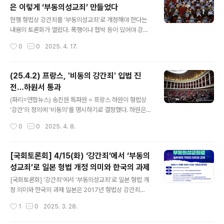
은 이렇게 ‘부동의성교죄’ 만들었다
판례와 구성요건 - 한지숙(수원지방법원 판사, 법원 현대사
글 내용
회와 성범죄연구회) 109토론(2) 강간죄 모델과 의미 - 장
현행 형법상 강간죄를 ‘부동의성교죄’로 개정해야 한다는
응혁(계명대학교 경찰행정학과 교수) 135 토론(3) 무엇에
내용의 토론회가 열렸다. 폭행이나 협박 등이 있어야 강간
동의한 것인가: 친밀한 관계, 술과 약물에 의한 성폭력 - 송
피해자로 인정받을 수 있는 현행 법 체계를 ‘피해자의 동의
작성시간
0
0
2025. 4. 17.
란희(한국여성의전화 상임대표) 143 토론(4) 심신의 장해
여부’로 고쳐야 한다는 것이다. 이날 토론에는 일본의 시민
(장애),..
단체가 참석해 2023년 한국보다 먼저 부동의성교죄를 입
법한 일본의 사례를 소개했다. ‘강간죄 개정을 위한 연대회
(25.4.2) 프랑스, '비동의 강간죄' 입법 진
의’ 등은 15일 서울 여의도 국회도서관 강당에서 ‘강간죄에
전…하원서 통과
서 부동의성교죄로, 일본형법 개정의 의미와 과제’ 토론회
글 내용
와 기자회견을 열었다. 일본은 한국보다 앞서 ‘동의하지 않
(파리=연합뉴스) 송진원 특파원 = 프랑스 하원이 형법상
으면 강간’이라는 내용을 담은 ‘부동의성교죄’를 입법해 시
'강간'의 정의에 '비동의'를 명시하기로 결정했다. 하원은 1
행하고 있다. 이날 토론회에는 일본에서 로비와 캠페인 활
일(현지시간) 저녁 본회의에서 찬성 161표 대 반대 56표
작성시간
0
0
2025. 4. 8.
동 등으로 부동의성교죄 법안 통과를 이끈 시민단체 ‘사단
로 이러한 내용을 골자로 한 형법 개정안을 통과시켰다고
법인 스프링(Spring)’의 ..
일간 르몽드가 전했다. 프랑스 현행법상 강간은 '폭력, 강
압, 위협, 기습에 의해 타인에게 행해진 모든 형태의 성적
[국회토론회] 4/15(화) ‘강간죄’에서 ‘부동의
침입 행위 또는 구강-생식기 행위'로 정의된다. 개정안은
성교죄’로 일본 형법 개정 의미와 한국의 과제
여기에 '동의 없는 모든 성적 행위'를 추가했다. 아울러 '동
글 내용
의'는 '자유롭고 구체적이며 사전에 이뤄지고 언제든 철회
[국회토론회] ‘강간죄’에서 ‘부동의성교죄’로 일본 형법 개
할 수 있어야 한다'고 규정했다. 특히 '피해자의 침묵이나
정 의미와 한국의 과제 일본은 2017년 형법상 강간죄
반응의 부재만으로는 동의가 있었다고 볼 수 없다'는 내용
를 강제성교등죄로 바꾸고, 행위를 간음 뿐 아니라 성교, 항
작성시간
1
0
2025. 3. 28.
도 담았다. 법안 공동 발의자인 녹색당의 마리 샤를로트 가
문성교 또는 구강성교로 변경했습니다. 2023년에는 ‘강간
랭 의원은 "오늘 ..
죄’를 ‘부동의성교등죄’ 로 바꾸고, 폭행 또는 협박, 심신 장