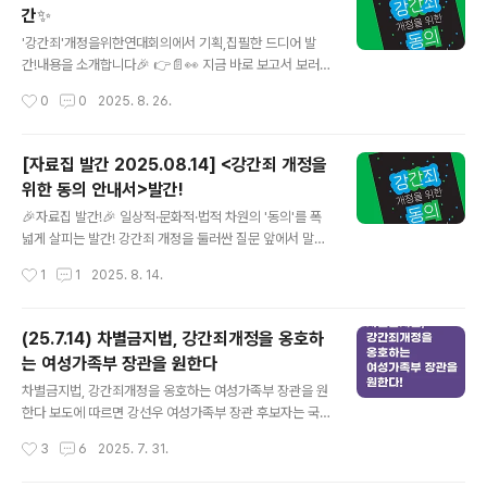
간✨
정황을 고려하여 평가된다. 피해자의 침묵 또는 반응 없음
글 내용
만으로 동의가 추정될 수 없다.” 또한 "폭력·강제·위협·기습
'강간죄'개정을위한연대회의에서 기획,집필한 드디어 발
이 존재하는 경우엔 자동으로 동의가 없다"고 규정하는 조
간!내용을 소개합니다🎉 👉📄👀 지금 바로 보고서 보러
문이 더해졌다. ‘폭행 또는 협박’이 있어야만 강간으로 인정
가기 ✨🗞➡️ 안내서 소개 기사 보러가기 간죄 개정을 위한
작성시간
0
0
2025. 8. 26.
하는 틀을 넘어, ‘동의 없으면 성폭력’이라는 ..
'동의'안내서는 총 6장으로 구성되어 있습니다.(들어가며,
나가며 제외)일상적·문화적·법적 차원의 '동의'를 폭넓게 살
피는 안내서, 본격적으로 훑어볼까요? 🔖그간 연대회의가
[자료집 발간 2025.08.14] <강간죄 개정을
진행한 통계작업, 수집한 판례, 써내려간 레포트 중 핵심만
위한 동의 안내서>발간!
요약했습니다. 현행 법체계의 한계와 강간죄 개정의 필요
글 내용
성에 대한 구체적 설명이 담겨있습니다. 🔖국제 기준에서
🎉자료집 발간!🎉 일상적·문화적·법적 차원의 '동의'를 폭
강간죄 개정의 주요 원칙과 권고 사항, 해외 입법 모델에 따
넓게 살피는 발간! 강간죄 개정을 둘러싼 질문 앞에서 말문
른 '동의'요건의 쟁점과 대안을 살펴봅니다.이를 토대로 한
이 막힌 적 있나요? 동의가 가능한 조건과 과정을 알아보고
작성시간
1
1
2025. 8. 14.
국의 강간죄 개정의 방향성을 제시합니다. 🔖'동의'를 사회
싶은가요? '동의'를 폭넓게 이해하고 싶은 모든 분들에게
문화적 맥..
이 안내서를 추천합니다! 🔖그간 연대회의가 진행한 통계
작업, 수집한 판례, 써내려간 레포트 중 핵심만 요약했습니
(25.7.14) 차별금지법, 강간죄개정을 옹호하
다. 현행 법체계의 한계와 강간죄 개정의 필요성에 대한 구
는 여성가족부 장관을 원한다
체적 설명이 담겨있습니다 🔖국제 기준에서 강간죄 개정의
글 내용
주요 원칙과 권고 사항, 해외 입법 모델에 따른 '동의'요건
차별금지법, 강간죄개정을 옹호하는 여성가족부 장관을 원
의 쟁점과 대안을 살펴봅니다. 이를 토대로 한국의 강간죄
한다 보도에 따르면 강선우 여성가족부 장관 후보자는 국
개정의 방향성를 제시합니다. 🔖'동의'를 사회문화적 맥락
회에 제출한 인사청문회 답변에서 차별금지법 제정, 비동
작성시간
3
6
2025. 7. 31.
을 포함한 역동적이고 복합적인 개념으로 제안하고, 권리
의 강간죄로의 개정에 대해 ‘사회적 합의’를 말했다. ‘사회
기반 위에서 동..
적 합의’는 사회적으로 진전된 시민들의 인식과 삶을 반영