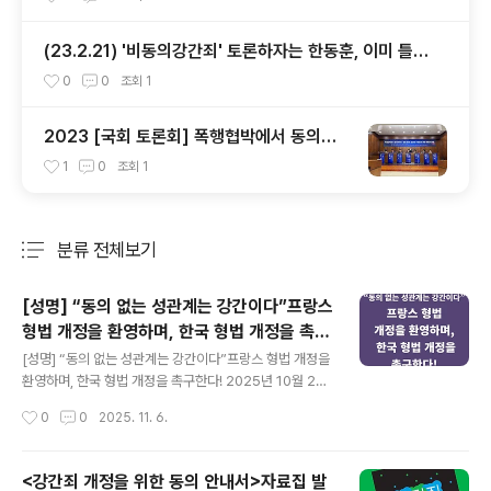
(23.2.21) '비동의강간죄' 토론하자는 한동훈, 이미 틀렸
다
0
0
조회
1
2023 [국회 토론회] 폭행협박에서 동의여
부로: 형법 297조 강간죄 구성요건 개정 쟁
1
0
조회
1
점과 과제
분류 전체보기
주요 글 목록
[성명] “동의 없는 성관계는 강간이다”프랑스
형법 개정을 환영하며, 한국 형법 개정을 촉구
글 내용
한다!
[성명] “동의 없는 성관계는 강간이다”프랑스 형법 개정을
환영하며, 한국 형법 개정을 촉구한다! 2025년 10월 29
일, 프랑스 의회는 형법상 강간죄 정의를 ‘폭행·협박·위협·
작성시간
0
0
2025. 11. 6.
기습’이 아닌 ‘동의없는 성적행위(tout acte sexuel non
consenti)’로 전면 개정했다. 프랑스 형법 제222-23조
(강간)은 다음과 같이 개정되었다. “동의는 자유롭고, 알린
<강간죄 개정을 위한 동의 안내서>자료집 발
바 있으며, 구체적이고, 사전적이며 철회 가능하다. 그것은