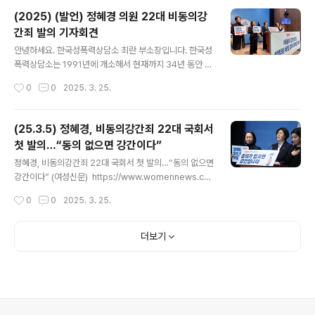
해, 알코올 약물, 수면, 동의하지 않는 의사를 형성 또는 완
(2025) (발언) 정혜경 의원 22대 비동의강
수할 틈이 없는 것 등 8가지 상태를 만들거나 이에 편승하
간죄 발의 기자회견
는 ‘부동의’ 성교를 처벌하는 법개정을 했습니다. 이에 일
글 내용
본 형법 개정의 의미와 한국의 과제를 짚어보고자 하는 토
안녕하세요. 한국성폭력상담소 최란 부소장입니다. 한국성
론회를 개최합니다. 참여와 관심 바랍니다! 📁일시 _ 202
폭력상담소는 1991년에 개소해서 현재까지 34년 동안 성
5년 4월 15일(화) 10:00 - 12:00 📁장소 _ 국회 도서
폭력 피해자들을 상담하며 필요한 법과 제도, 정책을 제안
작성시간
0
0
2025. 3. 25.
관 강당 🔥신청링크 _ https://forms.gl..
하고 추동하고 감시해 온 여성인권운동단체입니다. 저희
는 성폭력 피해자들 가까이에서 피해생존자들이 겪
는 법 제도의 한계 그리고 사회문화적 인식의 문제점을 함
(25.3.5) 정혜경, 비동의강간죄 22대 국회서
께 보고 느끼며 체감하고 있습니다. 2018년 미투운동
첫 발의…“동의 없으면 강간이다”
이 우리사회의 거대한 변화의 바람을 만든 20대 국회 당
글 내용
시 원내 5개 정당에서 10개의 형법상 강간죄 개정안이 입
정혜경, 비동의강간죄 22대 국회서 첫 발의…“동의 없으면
법 발의되었습니다. 하지만 임기 만료로 국회 문을 넘지 못
강간이다” (여성신문) https://www.womennews.co.
했습니다. 21대 국회에서는 2개 정당, 3개의 법안으로 발
kr/news/articleView.html?idxno=258904 정혜경,
작성시간
0
0
2025. 3. 25.
의되었습니다. 역시 임기만료로 폐기되었습니다. 그리
비동의강간죄 22대 국회서 첫 발의…“동의 없으면 강간이
고 이제 22대 국회에서 첫 번째 형법상 강간죄 개정 법안
다”정혜경 진보당 의원은 5일 오전 한국성폭력상담소와
이..
함께 기자회견을 열고www.womennews.co.kr 정 의
더보기
원이 발의한 형법 일부 개정안은 강간죄의 성립 조건을 ‘폭
행 또는 협박’에서 ‘동의 없음’으로 바꾸는 내용을 주요 골
자로 한다. 앞서 예고한 내용과 달리 ‘폭행 또는 협박’ 조항
을 삭제하는 방향으로 개정안이 수정됐다.'비동의 강간
죄'는 상대방의 동의가 없거나, 상대방의 의사에 반해 이뤄