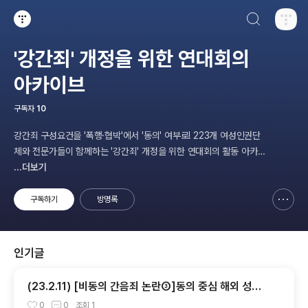
검색하기
티스토리
'강간죄' 개정을 위한 연대회의
아카이브
구독자
10
강간죄 구성요건을 '폭행·협박'에서 '동의' 여부로! 223개 여성인권단
체와 전문가들이 함께하는 '강간죄' 개정을 위한 연대회의 활동 아카
이브를 위한 블로그입니다.
...더보기
구독하기
방명록
신고하기 레이어
열기
인기글
(23.2.11) [비동의 간음죄 논란③]동의 중심 해외 성범
죄 체계, 어떻게 작동하나
0
0
조회
1