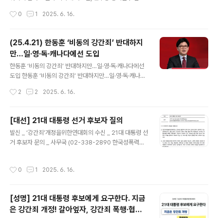
정해 윤석열 전 대통령과 명백한 선 긋기가 필요하다"는 내
자는 10대 공약 발표 이후 기자들과 만나 “여성에 대한 보
작성시간
0
1
2025. 6. 16.
용의 보고서가 나왔다. 지난 20대 대선에서 윤 전 대..
장이 부족한 건 사실이지만 그런 과정에서 또래의 남성들
이 상처를 많이 받고 있다”며 “남성들에 대한 존중도 챙겨
줄 필요가 있다”고 발언했다. 이 관계자는 ‘비동의 강간죄’
(25.4.21) 한동훈 ‘비동의 강간죄’ 반대하지
도입 등에 대한 일부 남성들의 반감을 예로 들며 “이런 것
만…일·영·독·캐나다에선 도입
들이 참 어렵다. 생각을 많이 해야 하고 고민이 필요하
글 내용
다”고 덧붙였다고 한다. 주권자인 남성 시민들을 폄훼하지
한동훈 ‘비동의 강간죄’ 반대하지만…일·영·독·캐나다에선
말라. 우리 남성들은 여성 및 소수자 시민들이 겪는 성차별
도입 한동훈 ‘비동의 강간죄’ 반대하지만…일·영·독·캐나다
을 타파하기 위한 제도에 ‘상처받는’ 존재가 아니다. 인권의
에선 도입 한동훈 ‘비동의 강간죄’ 반대하지만…일·영·독·캐
작성시간
2
2
2025. 6. 16.
문제를 ‘젠더갈등’이라 일컬으며 시민들의 분열을 조장하
나다에선 도입( ☞한겨레 뉴스레터 H:730 구독하기. 검색
고, 이를 활용하는 구태 ..
창에 ’h:730’을 쳐보세요.) 6·3 대선을 앞두고 ‘비동의 강
간죄’ 도입을 둘러싼 논쟁이 다시 시작되고 있다. 김동연 더
[대선] 21대 대통령 선거 후보자 질의
불어민주당 대선 경선 후보가 비www.hani.co.kr 한동훈
글 내용
발신 _ ‘강간죄’개정을위한연대회의 수신 _ 21대 대통령 선
후보는 20일 자신의 페이스북을 통해 김동연 후보의 공약
거 후보자 문의 _ 사무국 (02-338-2890 한국성폭력상
을 다룬 기사를 공유하며 “‘비동의 강간죄’는 억울한 사람
담소) ‘강간죄’개정을위한연대회의 아카이브 https://cha
을 많이 만들 수 있어 강력히 반대한다”고 밝혔다. 특히 “법
nge297.tistory.com/1. 귀 후보자의 건승을 기원합니다.
무부 장관, 여당 대표로서 (비동의 강간죄에) 앞장서 반대
작성시간
0
1
2025. 6. 16.
2. 강간죄개정을위한연대회의는 2019년 출범하여 현재
해 온” 과거를 강조하기도 했다. 한 후보는 또한 “수사와..
전국 224개 단체가 참여하고 있는 연대체입니다. 형법 29
7조 ‘강간죄’가 얼마나 죽을 힘을 다해 저항했는지 요구하
[성명] 21대 대통령 후보에게 요구한다. 지금
는 최협의설을 채택한 ‘폭행·협박’ 기준으로 구성되어 있고,
은 강간죄 개정! 갈아엎자, 강간죄 폭행·협박
1953년 형법 제정 당시의 가부장적 시각을 현재까지 지속
글 내용