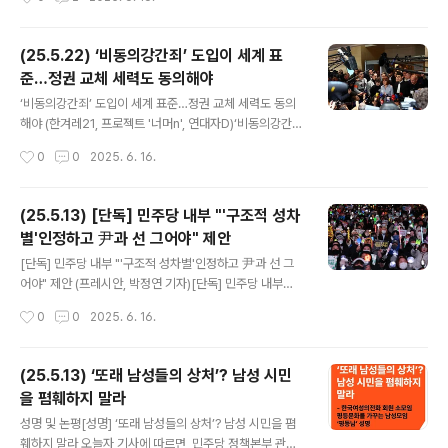
장의 목소리, 나중은 없다] ① “비동의강간죄 도입·남녀동
수내각…참정권자의 염원, 대선 후보들은 응답하라” [플
랫] - 경향신문 [광장의 목소리, 나중은 없다] ① “비동의강
(25.5.22) ‘비동의강간죄’ 도입이 세계 표
간죄 도입·남녀동수내각…참정권자의 염원, 대선“수면제에
준…정권 교체 세력도 동의해야
취해 자고 있다가 강간을 당하고, 심지어 가해자가 ‘내가 강
글 내용
제로 한 것’이라고 말했는데도 무죄 판결이 나왔다.” 4년
‘비동의강간죄’ 도입이 세계 표준…정권 교체 세력도 동의
전, 당시 교제하던 남자친구로부터 강간 피해를 입은 30대
해야 (한겨레21, 프로젝트 '너머n', 연대자D)‘비동의강간
여www.khan.co.kr “수면제에 취해 자고 있다가 강간을
죄’ 도입이 세계 표준…정권 교체 세력도 동의해야 ‘비동의
작성시간
0
0
2025. 6. 16.
당하고, 심지어 가해자가 ‘내가 강제로 한 것’이라고 말했는
강간죄’ 도입이 세계 표준…정권 교체 세력도 동의해야캐나
데도 무..
다를 시작으로 프랑스까지 ‘동의 모델’ 도입… 한국 법무부
는 계속 퇴행 중, 민주당도 ‘도입 공약’ 철회h21.hani.co.k
(25.5.13) [단독] 민주당 내부 "'구조적 성차
r 그러나 피해자들은 여전히 ‘운’에 기대고 있다. 수사관이
별'인정하고 尹과 선 그어야" 제안
나 법관에 따라 결과가 달라지기 때문이다. 특히 2024년
글 내용
1월 일명 ‘천대엽 판결’로 알려진 대법원 판례가 나오면서
[단독] 민주당 내부 "'구조적 성차별'인정하고 尹과 선 그
‘성인지 감수성’에 대한 오독을 불러일으켜 하급심에서 이
어야" 제안 (프레시안, 박정연 기자)[단독] 민주당 내부
판례를 인용해 무죄를 선고하는 사례가 이어지고 있다. 심
"'구조적 성차별'인정하고 尹과 선 그어야" 제안 [단독] 민
작성시간
0
0
2025. 6. 16.
지어 실무에서 동의가 없을 경우 성폭력으로 인정하는 것
주당 내부 "'구조적 성차별'인정하고 尹과 선 그어야" 제안
이 아니라,..
민주당 자체 조사…2030 남성 60.3%가 '비동의 강간죄'
신설 공감 6.3 대선에서 '여성 의제'가 실종되었다는 비판
(25.5.13) ‘또래 남성들의 상처’? 남성 시민
이 나오는 가운데, 더불어민주당 내 한 의원 연구모임에서
을 폄훼하지 말라
"'구조적 성차별'을 인정n.news.naver.com 6.3 대선에
글 내용
서 '여성 의제'가 실종되었다는 비판이 나오는 가운데, 더불
성명 및 논평[성명] ‘또래 남성들의 상처’? 남성 시민을 폄
어민주당 내 한 의원 연구모임에서 "'구조적 성차별'을 인
훼하지 말라 오늘자 기사에 따르면, 민주당 정책본부 관계