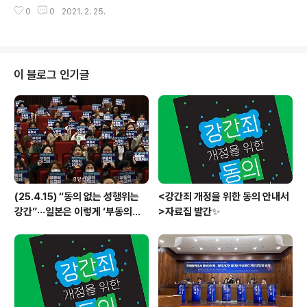
법상 강간과 강제추행죄의 구성요건이자 행위수단인 ‘폭행과 협박’의 수위에 대
력상담소 소장) ● 발제 2. 성폭력..
0
0
2021. 2. 25.
한 판단에 있어 판례는 최협의설을 반영하여 왔습니다. 최협의설이란 강간죄의
구성요건인 폭행과 협박의 행사가 있고 그 정도에 있어서 ‘피해자의 항거를 불
능하게 하거나 현저히 곤란하게’할 것을 요구한다는 의미입니다. 이에 209개의
여성인권단체와 전문가들로 구성된 에서는 형법 제297조를 개정하여 강간죄
의 구성요건을 ‘폭행 또는 협박’이 아닌 ‘동의’ 여부로 규정할 것을 촉구하고 있
이 블로그 인기글
습니다. 본 의견서에서는 폭행과 협박을 구성요건으로 하고 있는 우리 형법이
피해자의 현실과 ..
(25.4.15) “동의 없는 성행위는
<강간죄 개정을 위한 동의 안내서
강간”···일본은 이렇게 ‘부동의성
>자료집 발간✨
교죄’ 만들었다