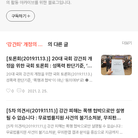
의 활동 아카이브를 위한 블로그입니다.
구독하기
더보기
‘강간죄’ 개정의 모든 것!/연대회의 입장과 자료
의 다른 글
[토론회(2019.11.13.)] 20대 국회 강간죄 개
정을 위한 국회 토론회 : 성폭력 판단기준, ‘폭
글 내용
행과 협박’이 아닌 ‘동의여부’로!
20대 국회 강간죄 개정을 위한 국회 토론회(2019.11.13.)
성폭력 판단기준, ‘폭행과 협박’이 아닌 ‘동의여부’로! ● 일
시 _ 2019년 11월 13일(수) 오후 2시-4시 ● 장소 _ 국회
0
0
2021. 2. 25.
의원회관 제1세미나실 ● 주최 _ 국회의원 심상정(정의당),
남인순, 백혜련, 권미혁, 정춘숙(이상 더불어민주당), 김삼
화(바른미래당), 국회아동여성인권정책포럼, 정의당 여성
[5차 의견서(2019.11.11.)] 강간 피해는 폭행 협박으로만 설명
본부, '강간죄'개정을위한연대회의(209개 단체) ● 사회 _
위은진(한국젠더법학회 부회장, 변호사) ● 인사말 _ 심상
될 수 없습니다 : 무료법률지원 사건의 불기소처분, 무죄판결
글 내용
정 의원, 남인순 의원, 백혜련 의원, 권미혁 의원, 정춘숙의
결과 분석을 중심으로
[5차 의견서(2019.11.11.)] 강간 피해는 폭행 협박으로만 설명될 수 없습니다 :
원, 김삼화 의원 ● 발제 1. ‘강간죄’ 개정운동의 배경 및 의
무료법률지원 사건의 불기소처분, 무죄판결 결과 분석을 중심으로 지금까지 형
미와 과제 _ 이미경('강간죄'개정을위한연대회의, 한국성폭