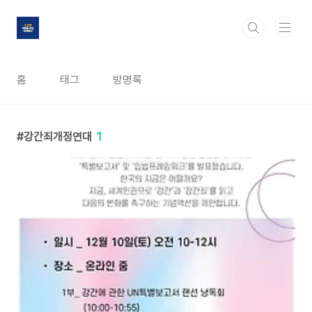
본문 바로가기
홈
태그
방명록
강간죄개정연대
1