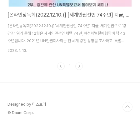
[온라인낭독회(2022.12.10.)] [세계인권선언 74주년] 지금, 세계인권으로 ‘강간죄’ 읽기
[온라인낭독회(2022.12.10.)][세계인권선언 74주년] 지금, 세계인권으로 ‘강
간죄’ 읽기 올해 12월은 세계인권선언 채택 74년, 여성차별철폐협약 채택 43
주년입니다. 2021년 UN인권이사회는 전 세계 강간 상황을 조사하고 ‘특별보
고서’ 및 ‘입법프레임워크’를 발표했습니다. 한국의 지금은 어떨까요? 지금, 세
2023. 1. 13.
계인권으로 ‘강간’과 ‘강간죄’를 읽고 다음의 변화를 촉구하는 액션을 진행합니
다. ☑️ 일시 : 2022년 12월 10일(토) 10:00~12:00 ☑️ 장소 : 온라인 줌 ☑️ 참
1
여 방법 ▶️ bit.ly/세계인권으로강간죄읽기 (신청 시 기재해주신 연락처로 줌
회의실 링크를 발송해드릴 예정입니다) ☑️ 프로그램 1부 – 「강간에 관한 UN 특
별보고서」 랜선 낭독회 (10:00~10:55)..
Designed by 티스토리
© Daum Corp.