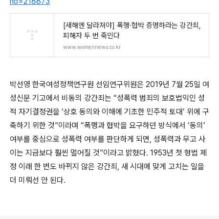
no=218873
[새해엔 달라져야] 폭행·협박 증명하라는 강간죄,
피해자 두 번 죽인다
www.womennews.co.kr
박선영 한국여성정책연구원 선임연구위원은 2019년 7월 25일 여
성신문 기고에서 비동의 강간죄는 “성폭력 범죄의 보호법익인 성
적 자기결정권을 ‘상호 동의와 이해에 기초한 민주적 토대’ 위에 구
축하기 위한 것”이라며 “폭행과 협박을 요구하던 방식에서 ‘동의’
여부를 중심으로 성폭력 여부를 판단하게 되면, 성폭력과 무고 사
이는 지금보다 훨씬 멀어질 것”이라고 밝혔다. 1953년 첫 형법 제
정 이래 한 번도 바뀌지 않은 강간죄, 새 시대에 맞게 고치는 일을
더 미뤄선 안 된다.
로그 정보