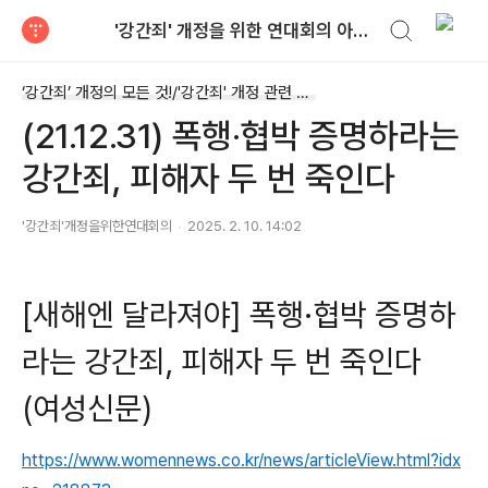
검색하기
'강간죄' 개정을 위한 연대회의 아카이브
티스토리
‘강간죄’ 개정의 모든 것!/'강간죄' 개정 관련 언론 보도
(21.12.31) 폭행·협박 증명하라는
강간죄, 피해자 두 번 죽인다
'강간죄'개정을위한연대회의
2025. 2. 10. 14:02
[새해엔 달라져야] 폭행·협박 증명하
라는 강간죄, 피해자 두 번 죽인다
(여성신문)
https://www.womennews.co.kr/news/articleView.html?idx